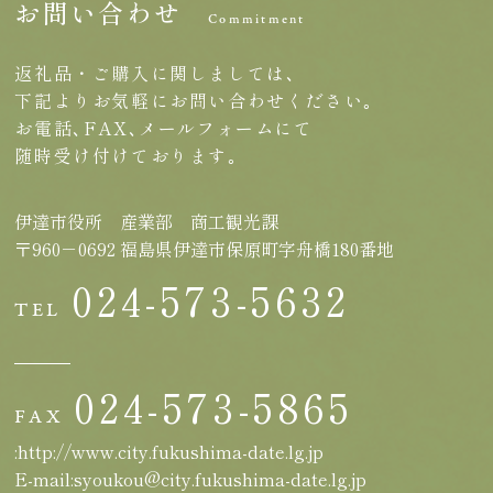
お問い合わせ
Commitment
返礼品・ご購入に関しましては､
下記よりお気軽にお問い合わせください｡
お電話､FAX､メールフォームにて
随時受け付けております｡
伊達市役所 産業部 商工観光課
〒960－0692 福島県伊達市保原町字舟橋180番地
024-573-5632
TEL
024-573-5865
FAX
:http://www.city.fukushima-date.lg.jp
E-mail:syoukou@city.fukushima-date.lg.jp