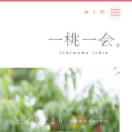
ももだより
Momo dayori