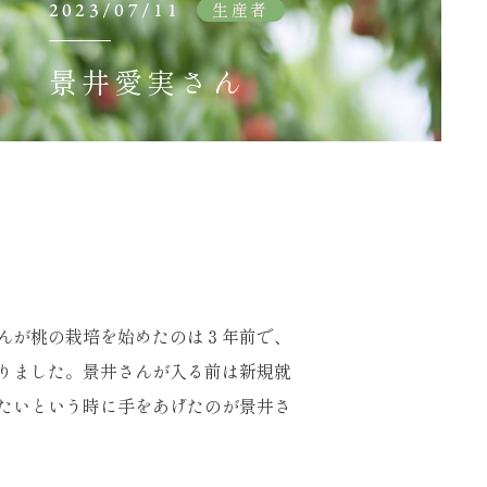
2023/07/11
生産者
景井愛実さん
んが桃の栽培を始めたのは３年前で、
りました。景井さんが入る前は新規就
たいという時に手をあげたのが景井さ