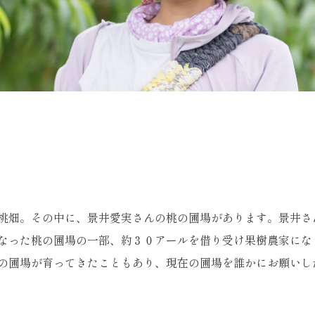
桃畑。その中に、景井愛実さんの桃の圃場があります。景井さ
なった桃の圃場の一部、約３０アールを借り受け果樹農家にな
の圃場が育ってきたこともあり、現在の圃場を誰かにお願いし