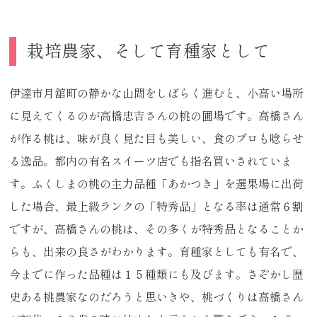
栽培農家、そして育種家として
伊達市月舘町の静かな山間をしばらく進むと、小高い場所
に見えてくるのが高橋忠吉さんの桃の圃場です。高橋さん
が作る桃は、味が良く見た目も美しい、食のプロも唸らせ
る逸品。都内の有名スイーツ店でも指名買いされていま
す。ふくしまの桃の主力品種「あかつき」を選果場に出荷
した場合、最上級ランクの「特秀品」となる率は通常６割
ですが、高橋さんの桃は、その多くが特秀品となることか
らも、出来の良さがわかります。育種家としても有名で、
今までに作った品種は１５種類にも及びます。さぞかし歴
史ある桃農家なのだろうと思いきや、桃づくりは高橋さん