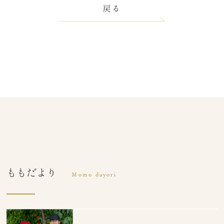
戻る
ももだより
Momo dayori