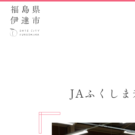
JAふくし