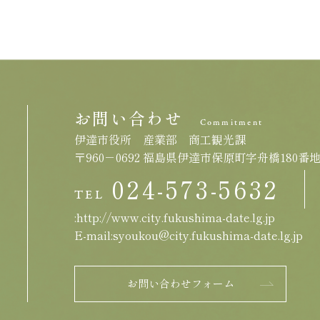
お問い合わせ
Commitment
伊達市役所 産業部 商工観光課
〒960－0692 福島県伊達市保原町字舟橋180番
024-573-5632
TEL
:http://www.city.fukushima-date.lg.jp
E-mail:syoukou@city.fukushima-date.lg.jp
お問い合わせフォーム