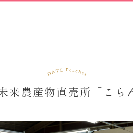
ま未来農産物直売所「こら