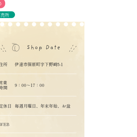
う
直売所
住所
伊達市保原町字下野崎5‐1
営業
9：00～17：00
時間
定休日
毎週月曜日、年末年始、お盆
WEB