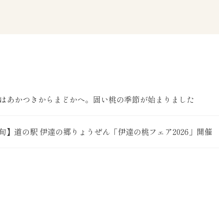
旬はあかつきからまどかへ。固い桃の季節が始まりました
月下旬】道の駅 伊達の郷りょうぜん「伊達の桃フェア2026」開催