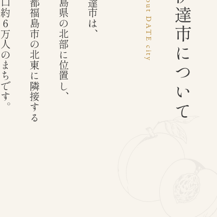
口約６万人のまちです。
県都福島市の北東に隣接する
福島県の北部に位置し、
伊達市は、
About DATE city
伊達市について