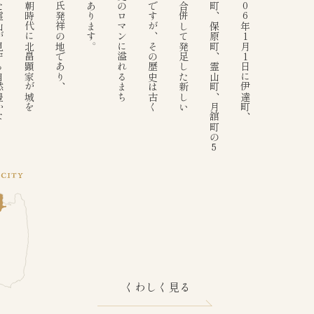
る自然豊かな
南北朝時代に北畠顕家が城を
伊達氏発祥の地であり、
でもあります。
歴史のロマンに溢れるまち
都市ですが、その歴史は古く
町が合併して発足した新しい
梁川町、保原町、霊山町、月舘町の5
2006年1月1日に伊達町、
人
くわしく見る