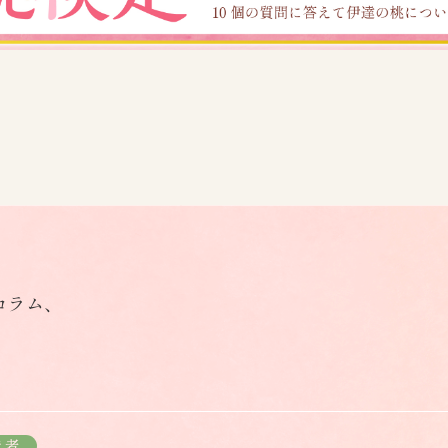
コラム、
産者