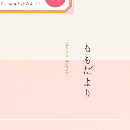
Momo dayori
ももだより