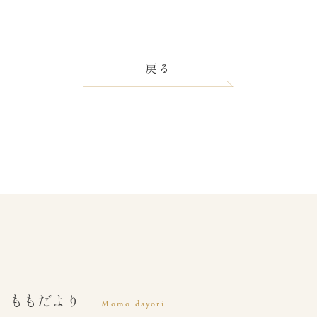
戻る
ももだより
Momo dayori