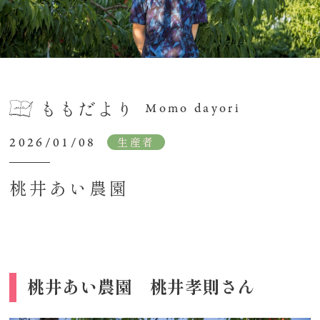
ももだより
Momo dayori
2026/01/08
生産者
桃井あい農園
桃井あい農園 桃井孝則さん