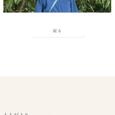
戻る
ももだより