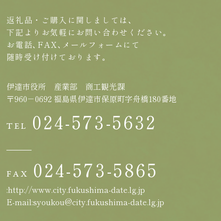
返礼品・ご購入に関しましては､
下記よりお気軽にお問い合わせください｡
お電話､FAX､メールフォームにて
随時受け付けております｡
伊達市役所 産業部 商工観光課
〒960－0692 福島県伊達市保原町字舟橋180番地
024-573-5632
TEL
024-573-5865
FAX
:http://www.city.fukushima-date.lg.jp
E-mail:syoukou@city.fukushima-date.lg.jp