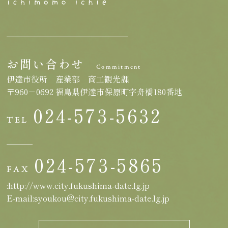
お問い合わせ
Commitment
伊達市役所 産業部 商工観光課
〒960－0692 福島県伊達市保原町字舟橋180番地
024-573-5632
TEL
024-573-5865
FAX
:http://www.city.fukushima-date.lg.jp
E-mail:syoukou@city.fukushima-date.lg.jp