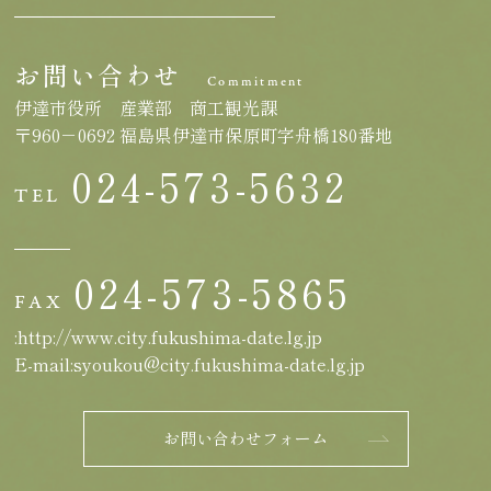
お問い合わせ
Commitment
伊達市役所 産業部 商工観光課
〒960－0692 福島県伊達市保原町字舟橋180番地
024-573-5632
TEL
024-573-5865
FAX
:http://www.city.fukushima-date.lg.jp
E-mail:syoukou@city.fukushima-date.lg.jp
お問い合わせフォーム