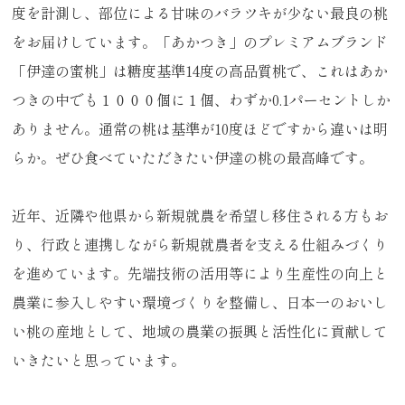
度を計測し、部位による甘味のバラツキが少ない最良の桃
をお届けしています。「あかつき」のプレミアムブランド
「伊達の蜜桃」は糖度基準14度の高品質桃で、これはあか
つきの中でも１０００個に１個、わずか0.1パーセントしか
ありません。通常の桃は基準が10度ほどですから違いは明
らか。ぜひ食べていただきたい伊達の桃の最高峰です。
近年、近隣や他県から新規就農を希望し移住される方もお
り、行政と連携しながら新規就農者を支える仕組みづくり
を進めています。先端技術の活用等により生産性の向上と
農業に参入しやすい環境づくりを整備し、日本一のおいし
い桃の産地として、地域の農業の振興と活性化に貢献して
いきたいと思っています。