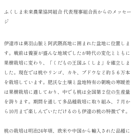
ふくしま未来農業協同組合 代表理事組合長からのメッセー
ジ
伊達市は奥羽山脈と阿武隈高地に囲まれた盆地に位置しま
す。戦前は養蚕が盛んな地域でしたが時代の変化とともに
果樹栽培に変わり、「くだもの王国ふくしま」を確立しま
した。現在では桃やリンゴ、カキ、ブドウなど約５６万本
を栽培しています。肥沃な土壌と盆地特有の朝晩の寒暖差
は果樹栽培に適しており、中でも桃は全国第２位の生産量
を誇ります。期間を通して多品種栽培に取り組み、７月か
ら10月まで楽しんでいただけるのも伊達の桃の特徴です。
桃の栽培は明治24年頃、欧米や中国から輸入された品種に