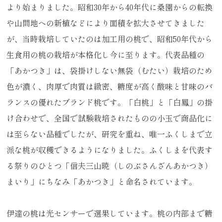
より始まりました。昭和30年から40年代に桑園からの転換
や山間地への新植などにより面積を拡大させてきました
が、当時栽培していたのは加工用の桃で、昭和50年代から
生食用の桃の栽培が本格化し今に至ります。代表品種の
「あかつき」は、袋掛けしない無袋（むたい）栽培のため
色が濃く、肉厚で肉質は緻密、糖度が高く酸味と甘味のバ
ランスの優れたブランド桃です。「白桃」と「白鳳」の掛
け合わせで、全国で試験栽培されたものの小玉で商品化に
は至らない品種でしたが、研究を重ね、唯一ふくしまで立
派な桃が収穫できるようになりました。ふくしまを代表す
る祭りのひとつ「信夫三山暁（しのぶさんざんあかつき）
まいり」にちなみ「あかつき」と命名されています。
伊達の桃は光センサーで選果しています。桃の内部まで糖