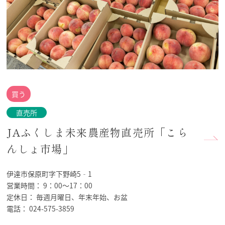
買う
直売所
JAふくしま未来農産物直売所「こら
んしょ市場」
伊達市保原町字下野崎5‐1
営業時間：
9：00～17：00
定休日：
毎週月曜日、年末年始、お盆
電話：
024-575-3859