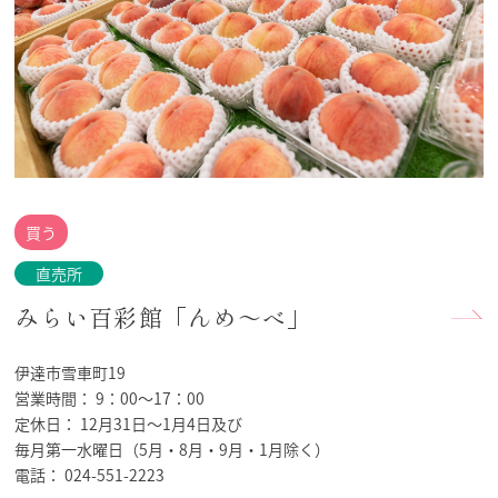
買う
直売所
みらい百彩館「んめ～べ」
伊達市雪車町19
営業時間：
9：00～17：00
定休日：
12月31日～1月4日及び
毎月第一水曜日（5月・8月・9月・1月除く）
電話：
024-551-2223