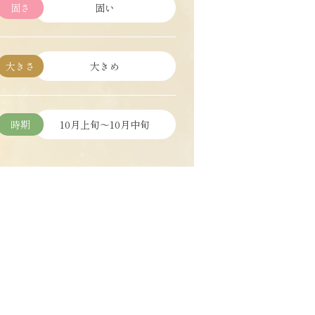
固さ
固い
大きさ
大きめ
時期
10月上旬～10月中旬