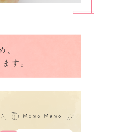
め、
います。