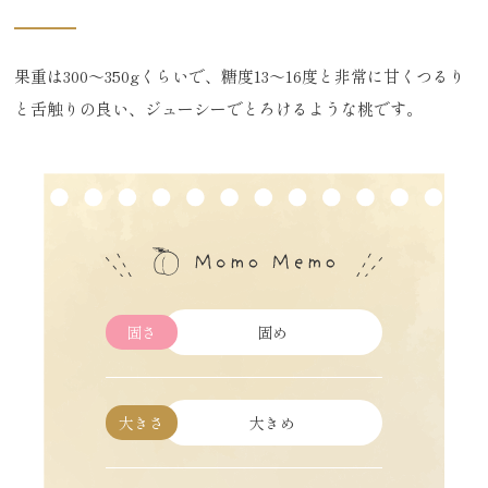
果重は300～350gくらいで、糖度13～16度と非常に甘くつるり
と舌触りの良い、ジューシーでとろけるような桃です。
固さ
固め
大きさ
大きめ