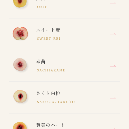
O
KIHI
スイート麗
SWEET REI
幸茜
SACHIAKANE
さくら白桃
SAKURA-HAKUT
O
黄美のハート