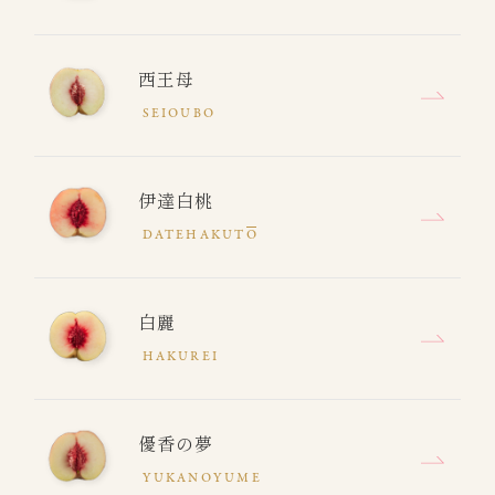
西王母
SEIOUBO
伊達白桃
DATEHAKUT
O
白麗
HAKUREI
優香の夢
YUKANOYUME