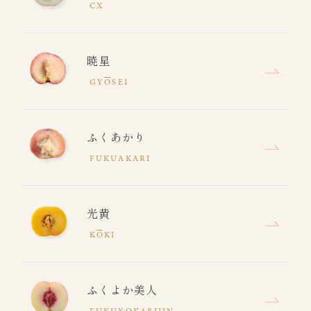
CX
暁星
GY
O
SEI
ふくあかり
FUKUAKARI
光黄
K
O
KI
ふくよか美人