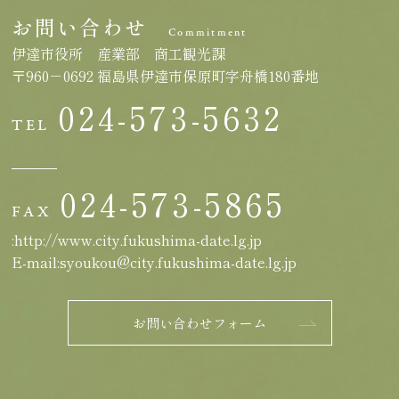
お問い合わせ
Commitment
伊達市役所 産業部 商工観光課
〒960－0692 福島県伊達市保原町字舟橋180番地
024-573-5632
TEL
024-573-5865
FAX
:http://www.city.fukushima-date.lg.jp
E-mail:syoukou@city.fukushima-date.lg.jp
お問い合わせフォーム