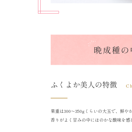
晩成種の
ふくよか美人の特徴
Ch
果重は300〜350gくらいの大玉で、
香りがよく甘みの中にほのかな酸味を感