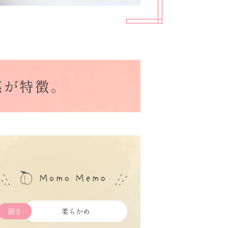
感が特徴。
固さ
柔らかめ