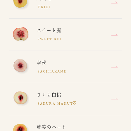
O
KIHI
スイート麗
SWEET REI
幸茜
SACHIAKANE
さくら白桃
SAKURA-HAKUT
O
黄美のハート