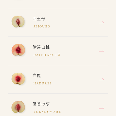
西王母
SEIOUBO
伊達白桃
DATEHAKUT
O
白麗
HAKUREI
優香の夢
YUKANOYUME