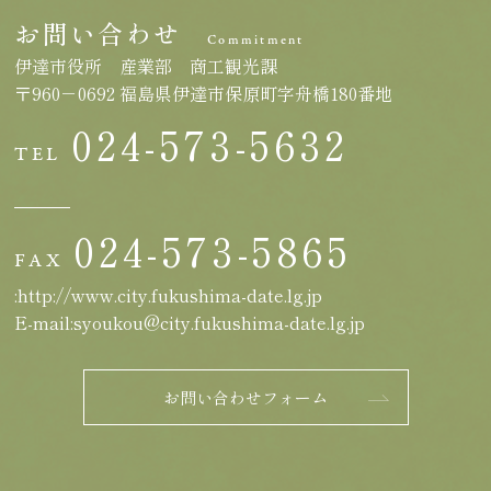
お問い合わせ
Commitment
伊達市役所 産業部 商工観光課
〒960－0692 福島県伊達市保原町字舟橋180番地
024-573-5632
TEL
024-573-5865
FAX
:http://www.city.fukushima-date.lg.jp
E-mail:syoukou@city.fukushima-date.lg.jp
お問い合わせフォーム