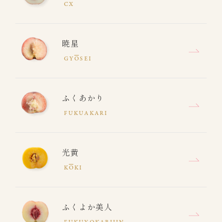
CX
暁星
GY
O
SEI
ふくあかり
FUKUAKARI
光黄
K
O
KI
ふくよか美人