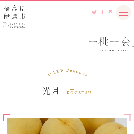
光月
K
O
GETSU